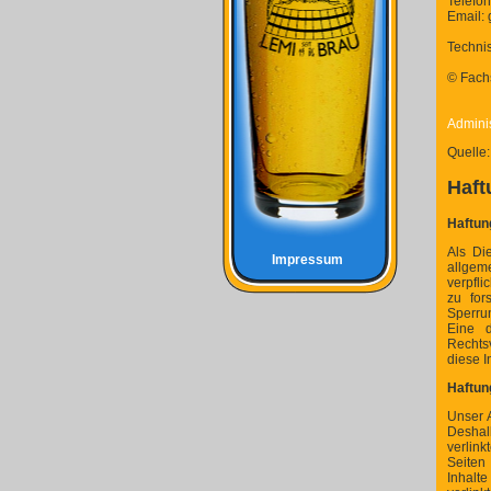
Telefo
Email:
Techni
© Fach
Adminis
Quelle
Haft
Haftung
Als Di
Impressum
allgem
verpfl
zu for
Sperru
Eine d
Rechts
diese 
Haftun
Unser A
Deshal
verlink
Seiten
Inhalte