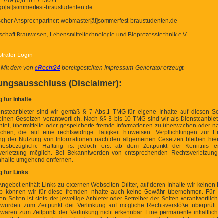
n: +49 (0)8161 713071
 go[ät]sommerfest-braustudenten.de
scher Ansprechpartner: webmaster[ät]sommerfest-braustudenten.de
schaft Brauwesen, Lebensmitteltechnologie und Bioprozesstechnik e.V.
trator-Login
:
Mit dem von
eRecht24
bereitgestellten Impressum-Generator erzeugt.
ungsausschluss (Disclaimer):
 für Inhalte
ensteanbieter sind wir gemäß § 7 Abs.1 TMG für eigene Inhalte auf diesen S
einen Gesetzen verantwortlich. Nach §§ 8 bis 10 TMG sind wir als Diensteanbiet
ichtet, übermittelte oder gespeicherte fremde Informationen zu überwachen oder
schen, die auf eine rechtswidrige Tätigkeit hinweisen. Verpflichtungen zur E
ng der Nutzung von Informationen nach den allgemeinen Gesetzen bleiben hier
iesbezügliche Haftung ist jedoch erst ab dem Zeitpunkt der Kenntnis ei
verletzung möglich. Bei Bekanntwerden von entsprechenden Rechtsverletzun
Inhalte umgehend entfernen.
g für Links
ngebot enthält Links zu externen Webseiten Dritter, auf deren Inhalte wir keinen 
b können wir für diese fremden Inhalte auch keine Gewähr übernehmen. Für d
ten Seiten ist stets der jeweilige Anbieter oder Betreiber der Seiten verantwortlich
 wurden zum Zeitpunkt der Verlinkung auf mögliche Rechtsverstöße überprüft.
 waren zum Zeitpunkt der Verlinkung nicht erkennbar. Eine permanente inhaltlich