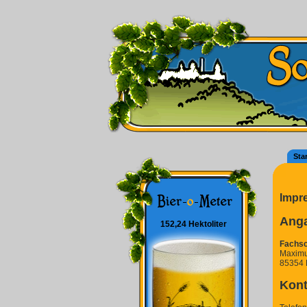
Star
Impr
Ang
152,24 Hektoliter
Fachsc
Maximu
85354 
Kont