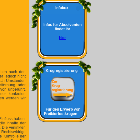
Infobox
Infos für Absolventen
findet ihr
hier
Krugregistrierung
eiten nach den
er jedoch nicht
 nach Umständen
ntfernung oder
von unberührt.
ner konkreten
gen werden wir
Für den Erwerb von
Freibierfestkrügen
Einfluss haben.
ie Inhalte der
. Die verlinkten
 Rechtswidrige
e Kontrolle der