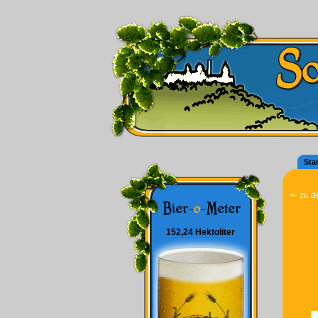
Star
<- zu d
152,24 Hektoliter