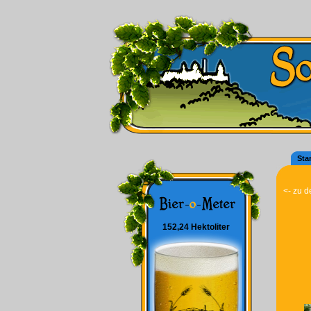
Star
<- zu d
152,24 Hektoliter