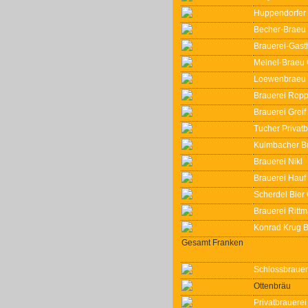
Huppendorfer
Becher-Braeu
Brauerei-Gast
Meinel-Brae
Loewenbraeu (
Brauerei Ropp
Brauerei Greif
Tucher Privat
Kulmbacher Br
Brauerei Nikl
Brauerei Hau
Scherdel Bie
Brauerei Ritt
Konrad Krug 
Gesamt Franken
Schlossbraue
Ottenbräu
Privatbrauerei