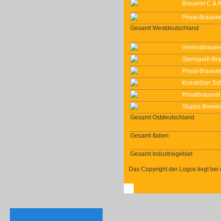
Brauerei C.& A
Privat-Brauer
Gesamt Westdeutschland
Vereinsbraue
Sternquell-Br
Privat-Brauer
Koestritzer S
Privatbrauerei
Stupps Brew
Gesamt Ostdeutschland
Gesamt Italien
Gesamt Industriegebiet
Das Copyright der Logos liegt bei 