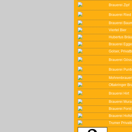
Brauerei Zipf
Brauerei Ried
Brauerei Baum
Viertel Bier
Hubertus Bräu
Brauerei Egg
Golser, Privat
Brauerei Göss
Brauerei Punt
Mohrenbrauer
Ottakringer Br
Brauerei Hirt
Brauerei Mur
Brauerei Forst
Brauerei Hofst
Trumer Privatb