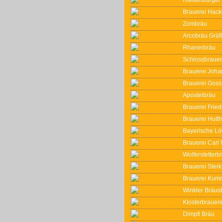
Brauerei Hack
Zombräu
Arcobräu Grä
Rhanerbräu
Schlossbrauer
Brauerei Joha
Brauerei Goss
Apostelbräu
Brauerei Frie
Brauerei Hutt
Bayerische Lö
Brauerei Carl
Wolferstetter
Brauerei Sterk
Brauerei Kum
Winkler Bräus
Klosterbrauer
Dimpfl Bräu